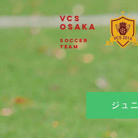
VCS
OSAKA
soccer
team
ジュ