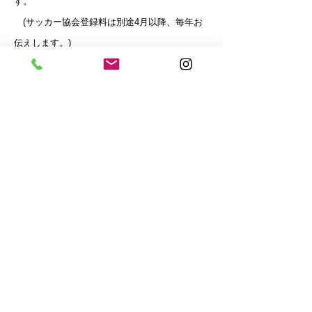
す。
(サッカー協会登録料は別途4月以降、毎年お
伝えします。)
遠征費は人数、場所により異なります。
会場費、大会参加費は都度徴収させていただき
ます。
----------------------------------------